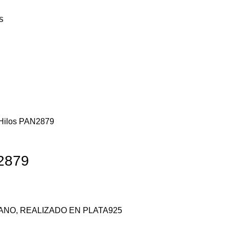
S
 Hilos PAN2879
N2879
IANO, REALIZADO EN PLATA925