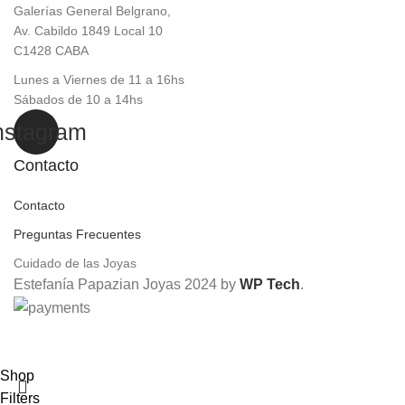
Galerías General Belgrano,
Av. Cabildo 1849 Local 10
C1428 CABA
Lunes a Viernes de 11 a 16hs
Sábados de 10 a 14hs
nstagram
Contacto
Contacto
Preguntas Frecuentes
Cuidado de las Joyas
Estefanía Papazian Joyas 2024 by
WP Tech
.
15% OFF efectivo | 10% OFF transferencia | 3 cuotas sin
interés
Shop
Filters