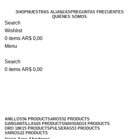
SHOP
NUESTRAS ALIANZAS
PREGUNTAS FRECUENTES
QUIÉNES SOMOS
Search
Wishlist
0
items
AR$
0,00
Menu
Search
0
items
AR$
0,00
Abridores
Categories
ANILLOS
56 PRODUCTS
AROS
52 PRODUCTS
GARGANTILLAS
65 PRODUCTS
NAVIDAD
14 PRODUCTS
ORO 18K
15 PRODUCTS
PULSERAS
53 PRODUCTS
VARIOS
22 PRODUCTS