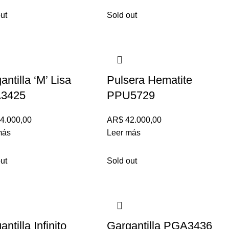
ut
Sold out
antilla ‘M’ Lisa
Pulsera Hematite
3425
PPU5729
4.000,00
AR$
42.000,00
más
Leer más
ut
Sold out
ntilla Infinito
Gargantilla PGA3436