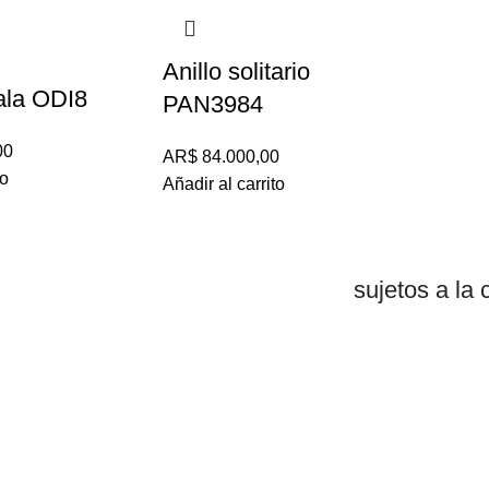
Anillo solitario
ala ODI8
PAN3984
00
AR$
84.000,00
to
Añadir al carrito
sujetos a la 