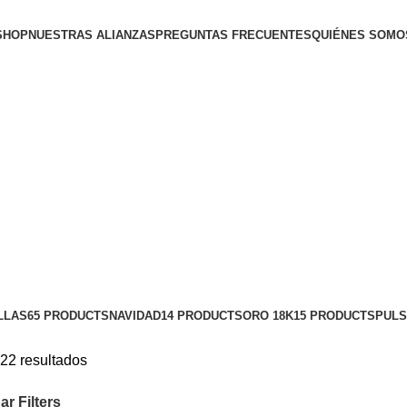
SHOP
NUESTRAS ALIANZAS
PREGUNTAS FRECUENTES
QUIÉNES SOMO
LLAS
65 PRODUCTS
NAVIDAD
14 PRODUCTS
ORO 18K
15 PRODUCTS
PUL
22 resultados
ar
Filters