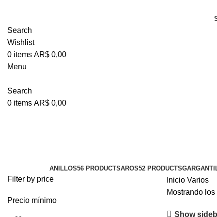
Search
Wishlist
0
items
AR$
0,00
Menu
Search
0
items
AR$
0,00
Varios
Categories
ANILLOS
56 PRODUCTS
AROS
52 PRODUCTS
GARGANTI
Filter by price
Inicio
Varios
Mostrando los 
Precio mínimo
Show sideb