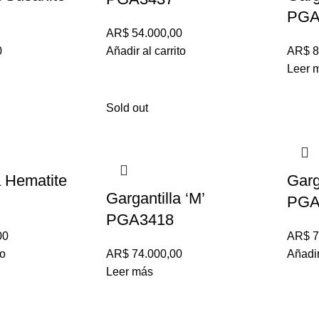
PGA
AR$
54.000,00
0
Añadir al carrito
AR$
8
Leer 
Sold out
a Hematite
Garg
Gargantilla ‘M’
PGA
PGA3418
00
AR$
7
to
AR$
74.000,00
Añadir
Leer más