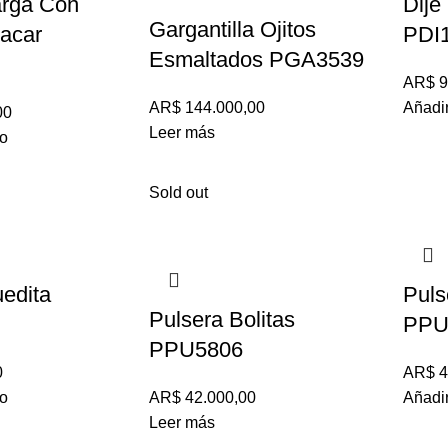
rga Con
Dije
Gargantilla Ojitos
Nacar
PDI
Esmaltados PGA3539
AR$
9
AR$
144.000,00
Añadir
00
Leer más
to
Sold out
edita
Puls
Pulsera Bolitas
PPU
PPU5806
0
AR$
4
to
AR$
42.000,00
Añadir
Leer más