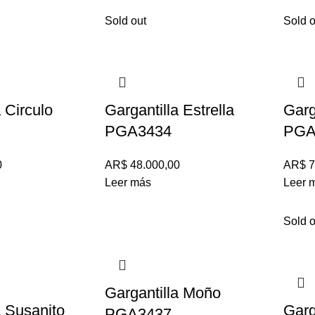
Sold out
Sold o
 Circulo
Gargantilla Estrella
Garg
PGA3434
PGA
0
AR$
48.000,00
AR$
7
Leer más
Leer 
Sold o
Gargantilla Moño
a Susanito
Garga
PGA3437