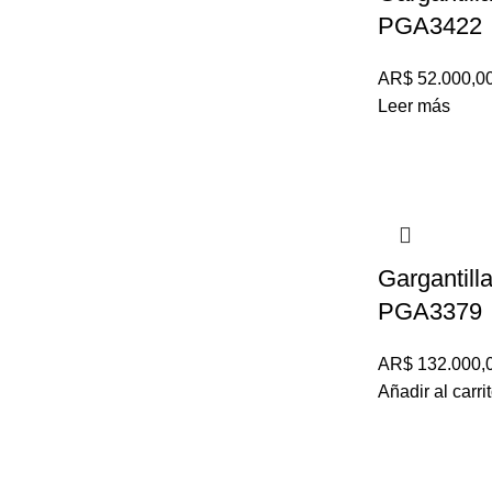
PGA3422
AR$
52.000,0
Leer más
Gargantill
PGA3379
AR$
132.000,
Añadir al carri