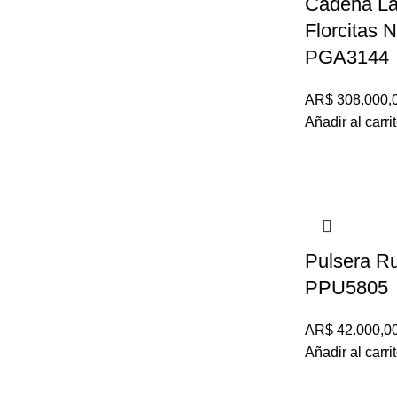
Cadena La
Florcitas 
PGA3144
AR$
308.000,
Añadir al carri
Pulsera Ru
PPU5805
AR$
42.000,0
Añadir al carri